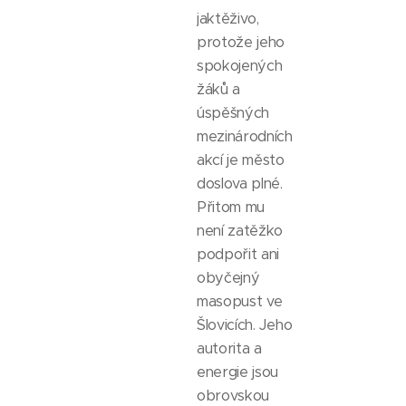
jaktěživo,
protože jeho
spokojených
žáků a
úspěšných
mezinárodních
akcí je město
doslova plné.
Přitom mu
není zatěžko
podpořit ani
obyčejný
masopust ve
Šlovicích. Jeho
autorita a
energie jsou
obrovskou