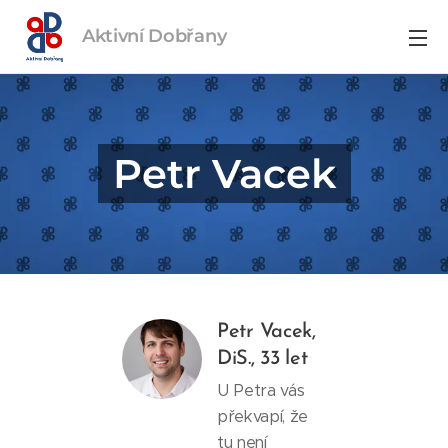
Aktivní
Dobřany
Petr Vacek
Petr Vacek,
DiS., 33 let
U Petra vás
překvapí, že
tu není