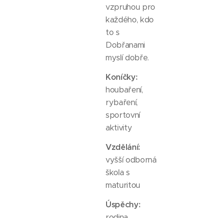
vzpruhou pro
každého, kdo
to s
Dobřanami
myslí dobře.
Koníčky:
houbaření,
rybaření,
sportovní
aktivity
Vzdělání:
vyšší odborná
škola s
maturitou
Úspěchy:
rodina