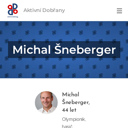
Aktivní
Dobřany
Michal Šneberger
Michal
Šneberger,
44 let
Olympionik,
hasič,