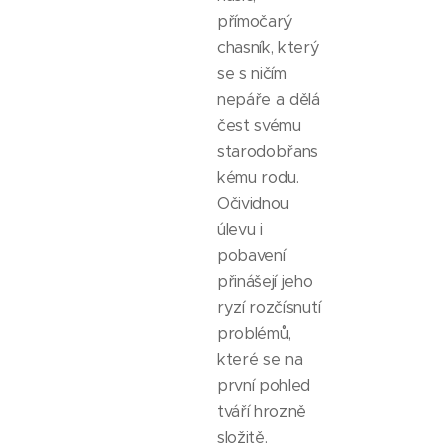
přímočarý
chasník, který
se s ničím
nepáře a dělá
čest svému
starodobřans
kému rodu.
Očividnou
úlevu i
pobavení
přinášejí jeho
ryzí rozčísnutí
problémů,
které se na
první pohled
tváří hrozně
složitě.