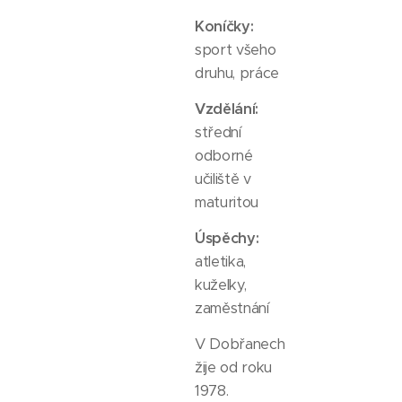
Koníčky:
sport všeho
druhu, práce
Vzdělání:
střední
odborné
učiliště v
maturitou
Úspěchy:
atletika,
kuželky,
zaměstnání
V Dobřanech
žije od roku
1978.