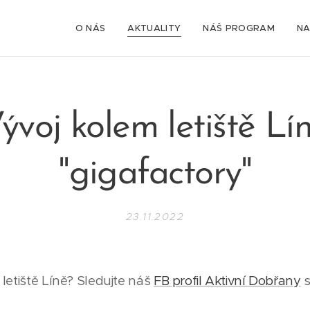
O NÁS
AKTUALITY
NÁŠ PROGRAM
NA
ývoj kolem letiště Lí
"gigafactory"
23.11.2022
letiště Líně? Sledujte náš
FB profil Aktivní Dobřany
s