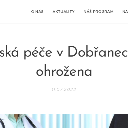
O NÁS
AKTUALITY
NÁŠ PROGRAM
NA
ská péče v Dobřanec
ohrožena
11.07.2022