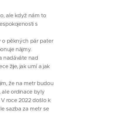
o, ale když nám to
espokojenosti s
y o pěkných pár pater
ponuje nájmy.
e a nadáváte nad
 žije, jak umí a jak
e jim, že na metr budou
, ale ordinace byly
. V roce 2022 došlo k
ale sazba za metr se