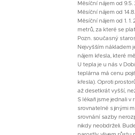
Měsíční nájem od 9.5. 
Měsíční nájem od 14.8.
Měsíční nájem od 1. 1.
metrů, za které se plat
Pozn. současný starosta
Nejvyšším nákladem je 
nájem křesla, které mě
U tepla je u nás v Do
teplárna má cenu poji
křesla). Oproti prosto
až desetkrát vyšší, ne
S lékaři jsme jednali v
srovnatelné s jinými mě
srovnání sazby nerozpo
nikdy neobdrželi. Bude
narostly vlivem růstu 