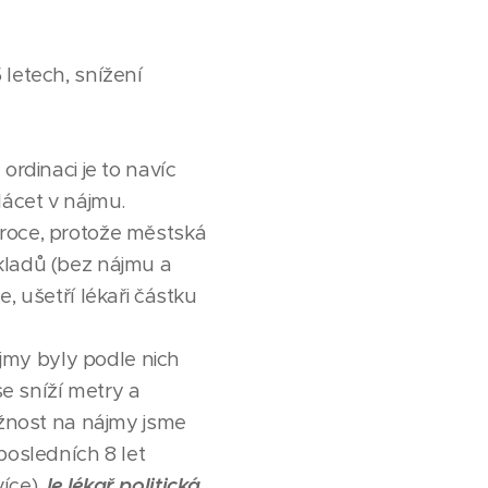
 letech, snížení
ordinaci je to navíc
lácet v nájmu.
 roce, protože městská
kladů (bez nájmu a
, ušetří lékaři částku
ájmy byly podle nich
se sníží metry a
tížnost na nájmy jsme
posledních 8 let
íce).
Je lékař politická