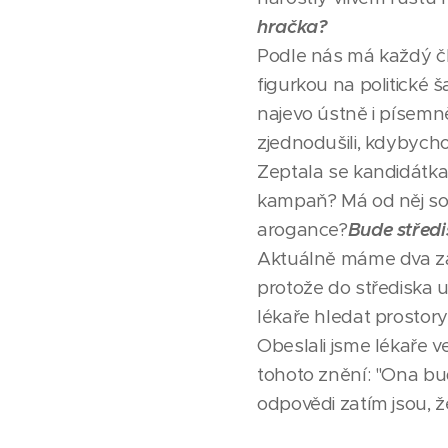
hračka?
Podle nás má každý čl
figurkou na politické 
najevo ústně i písemn
zjednodušili, kdybych
Zeptala se kandidátka
kampaň? Má od něj souh
arogance?
Bude střed
Aktuálně máme dva zá
protože do střediska
lékaře hledat prostor
Obeslali jsme lékaře 
tohoto znění: "Ona bu
odpovědi zatím jsou, ž