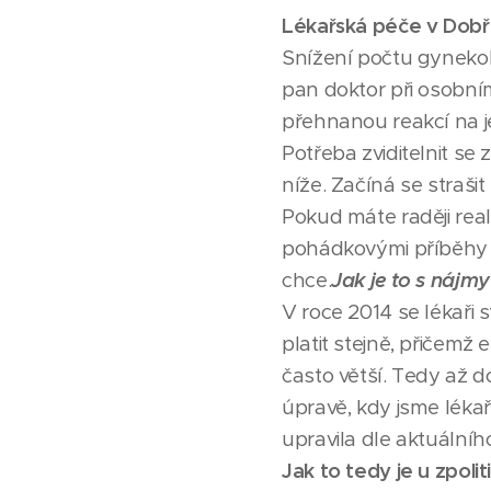
Lékařská péče v Dobřa
Snížení počtu gynekol
pan doktor při osobním
přehnanou reakcí na 
Potřeba zviditelnit s
níže. Začíná se straši
Pokud máte raději reali
pohádkovými příběhy o 
chce.
Jak je to s nájm
V roce 2014 se lékaři 
platit stejně, přičemž 
často větší. Tedy až d
úpravě, kdy jsme lékař
upravila dle aktuální
Jak to tedy je u zpoli