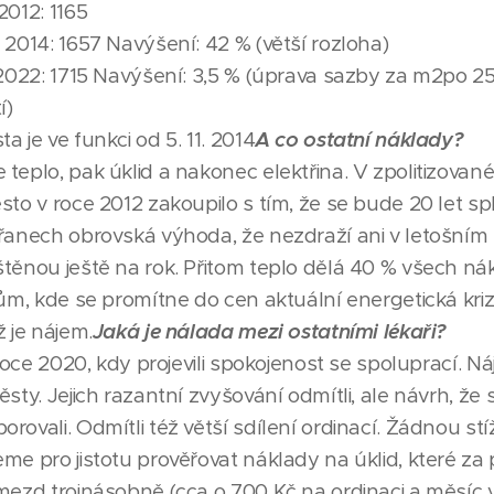
2012: 1165
 2014: 1657 Navýšení: 42 % (větší rozloha)
 2022: 1715 Navýšení: 3,5 % (úprava sazby za m2po 25
í)
 je ve funkci od 5. 11. 2014
A co ostatní náklady?
teplo, pak úklid a nakonec elektřina. V zpolitizované 
sto v roce 2012 zakoupilo s tím, že se bude 20 let sp
břanech obrovská výhoda, že nezdraží ani v letošním
štěnou ještě na rok. Přitom teplo dělá 40 % všech ná
rům, kde se promítne do cen aktuální energetická krize
ž je nájem.
Jaká je nálada mezi ostatními lékaři?
 roce 2020, kdy projevili spokojenost se spoluprací. N
sty. Jejich razantní zvyšování odmítli, ale návrh, že 
rovali. Odmítli též větší sdílení ordinací. Žádnou s
me pro jistotu prověřovat náklady na úklid, které za 
mezd trojnásobně (cca o 700 Kč na ordinaci a měsíc v