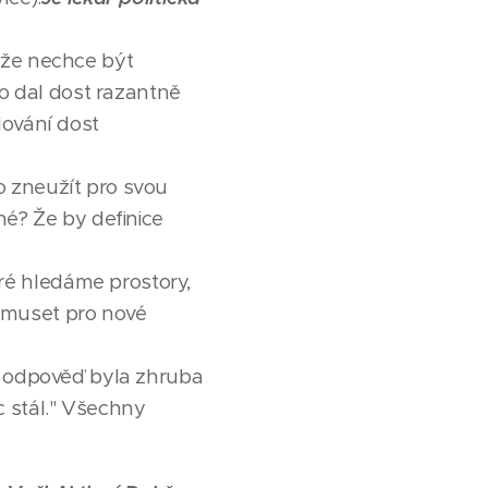
 že nechce být
to dal dost razantně
lování dost
o zneužít pro svou
né? Že by definice
ré hledáme prostory,
 muset pro nové
ní odpověď byla zhruba
c stál." Všechny