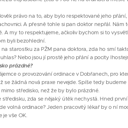
ověk právo na to, aby bylo respektované jeho přání,
šachovnici. A přesně tohle si pan doktor nepřál. Nám 
ě. A my to respektujeme, ačkoliv bychom si to vysvět
om byli bezohlední.
 na starostku za PŽM pana doktora, zda ho smí takt
las? Nebo jsou jí prostě jeho přání a pocity lhostej
isko prázdné?
jemce o provozování ordinace v Dobřanech, pro kte
 už se žádná nová praxe nevejde. Spíše tedy budeme
y mimo středisko, než že by bylo prázdné.
ve středisku, zda se nějaký útěk nechystá. Hned prv
de volná ordinace? Jeden pracovitý lékař by o ní mo
e je vše OK.