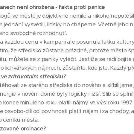
nech není ohrožena - fakta proti panice
ogů ve městě je objektivně nemilé a nikoho nepotěšil
 jednání vysvětlil, lidsky ho chápeme. Včetně jeho n
jeho svobodné rozhodnutí.
e za každou cenu v kampani ale posunula laťku kultur
t tím, že středisko zůstane prázdné, protože město š
tu, můžete se z paniky vyléčit. Jestliže se rádi bojít
lichvářských nájmech, zůstaňte, kde jste. Každý přece
y ve zdravotním středisku?
stěhovali ze starého střediska do nového a slíbili jsm
energie v novém domě byly logicky nižší. Slib se splnil
o konce minulého roku platili nájmy ve výši roku 1997
e osvobo-dili od povinnosti platit nájem i za chodby, 
ho ceníku města.
tizované ordinace?